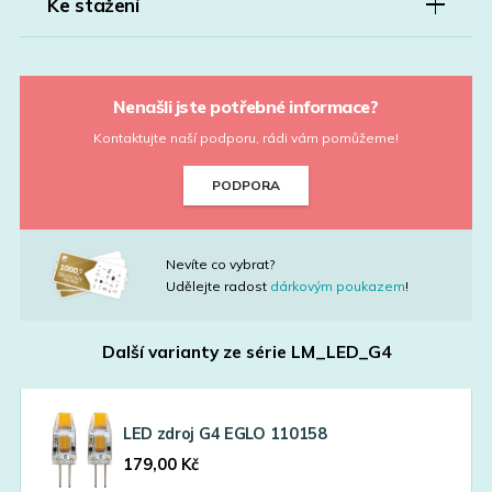
Ke stažení
Nenašli jste potřebné informace?
Kontaktujte naší podporu, rádi vám pomůžeme!
PODPORA
Nevíte co vybrat?
Udělejte radost
dárkovým poukazem
!
Další varianty ze série
LM_LED_G4
LED zdroj G4 EGLO 110158
179,00
Kč