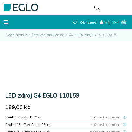
Můj účet
Oblíbené
Úvodní stránka
/
Žárovky a příslušenství
/
G4
/
LED zdroj G4 EGLO 110159
LED zdroj G4 EGLO 110159
189,00
Kč
Centrální sklad:
20
ks
možnosti doručení
Praha 13 - Plzeňská:
17
ks
možnosti doručení
Praha 9 - Náchodská:
4
ks
možnosti doručení