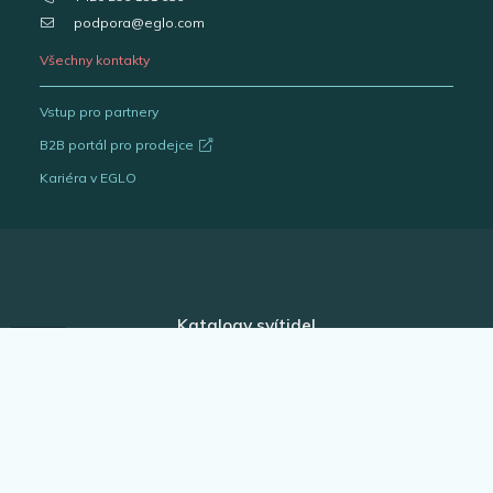
podpora@eglo.com
Všechny kontakty
Vstup pro partnery
B2B portál pro prodejce
Kariéra v EGLO
Katalogy svítidel
Outlet
Interiérová svítidla
Venkovní svítidla
Žárovky
EGLO Expert