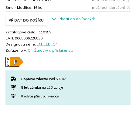
Brno - Modřice:
16
ks
možnosti doručení
Přidat do oblíbených
PŘIDAT DO KOŠÍKU
Katalogové číslo:
110159
EAN:
9008606228836
Designová série:
LM_LED_G4
Zařazeno v:
G4
,
Žárovky a příslušenství
Doprava zdarma
nad 500 Kč
5 let záruka
na LED zdroje
Kvalita
přímo od výrobce