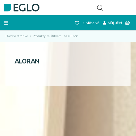
Můj účet
Oblíbené
Úvodní stránka
/
Produkty se štítkem „ALORAN“
ALORAN