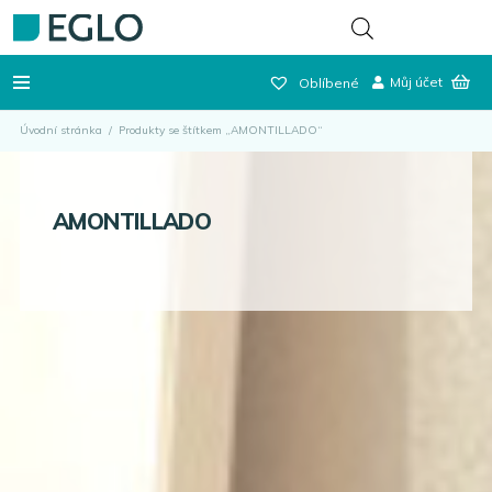
Můj účet
Oblíbené
Úvodní stránka
/
Produkty se štítkem „AMONTILLADO“
AMONTILLADO