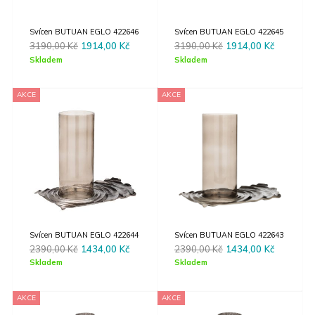
Svícen BUTUAN EGLO 422646
Svícen BUTUAN EGLO 422645
Original
Current
Original
Current
3190,00
Kč
1914,00
Kč
3190,00
Kč
1914,00
Kč
price
price
price
price
Skladem
Skladem
was:
is:
was:
is:
3190,00 Kč.
1914,00 Kč.
3190,00 Kč.
1914,00 
AKCE
AKCE
Svícen BUTUAN EGLO 422644
Svícen BUTUAN EGLO 422643
Original
Current
Original
Current
2390,00
Kč
1434,00
Kč
2390,00
Kč
1434,00
Kč
price
price
price
price
Skladem
Skladem
was:
is:
was:
is:
2390,00 Kč.
1434,00 Kč.
2390,00 Kč.
1434,00 
AKCE
AKCE