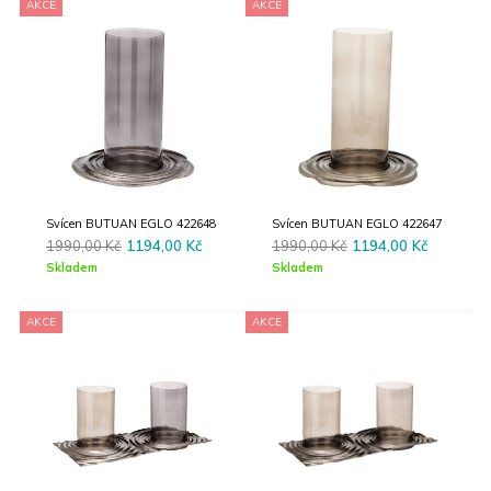
AKCE
AKCE
Svícen BUTUAN EGLO 422648
Svícen BUTUAN EGLO 422647
Original
Current
Original
Current
1990,00
Kč
1194,00
Kč
1990,00
Kč
1194,00
Kč
price
price
price
price
Skladem
Skladem
was:
is:
was:
is:
1990,00 Kč.
1194,00 Kč.
1990,00 Kč.
1194,00 
AKCE
AKCE