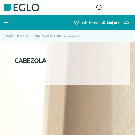
Můj účet
Oblíbené
Úvodní stránka
/
Produkty se štítkem „CABEZOLA“
CABEZOLA