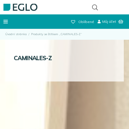
Můj účet
Oblíbené
Úvodní stránka
/
Produkty se štítkem „CAMINALES-Z“
CAMINALES-Z