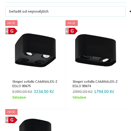
AKCE
AKCE
Stropní svítidlo CAMINALES-Z
Stropní svítidlo CAMINALES-Z
EGLO 99675
EGLO 99674
Original
Current
Original
Current
5390,00
Kč
3234,00
Kč
2990,00
Kč
1794,00
Kč
price
price
price
price
Skladem
Skladem
was:
is:
was:
is:
5390,00 Kč.
3234,00 Kč.
2990,00 Kč.
1794,00 
AKCE