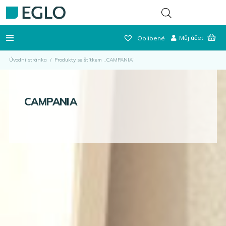
Můj účet
Oblíbené
Úvodní stránka
/
Produkty se štítkem „CAMPANIA“
CAMPANIA