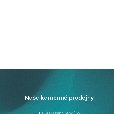
Naše kamenné prodejny
1.
EGLO Praha Stodůlky