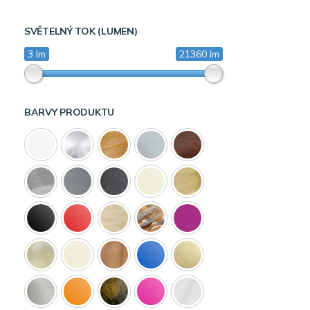
SVĚTELNÝ TOK (LUMEN)
3 lm
21360 lm
BARVY PRODUKTU