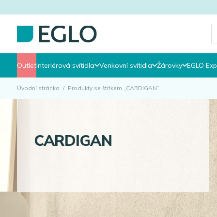
P
s
Outlet
Interiérová svítidla
Venkovní svítidla
Žárovky
EGLO Exp
Úvodní stránka
/
Produkty se štítkem „CARDIGAN“
CARDIGAN