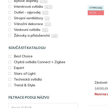
Bytové doplňky
2739
Interiérová svítidla
4019
VÝPRODEJ
Outlet - výprodej
AKCE
695
Stropní ventilátory
34
Vánoční dekorace
370
Venkovní svítidla
550
Žárovky a příslušenství
448
SOUČÁSTÍ KATALOGU
Best Choice
Chytrá svítidla Connect + Zigbee
Expert
Stars of Light
Technická svítidla
Závěsné 
Trend & Style
1690,
Není na 
FILTRACE PODLE NÁZVU