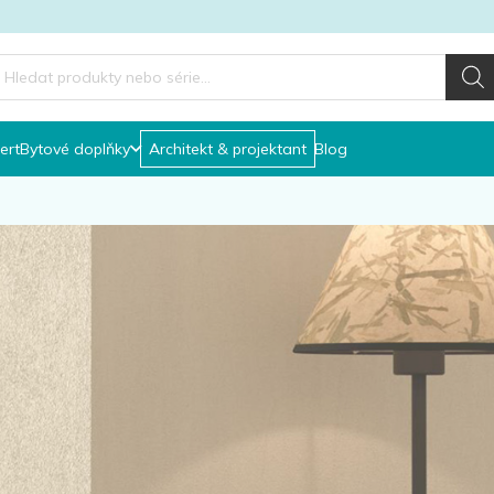
roducts
earch
ert
Bytové doplňky
Architekt & projektant
Blog