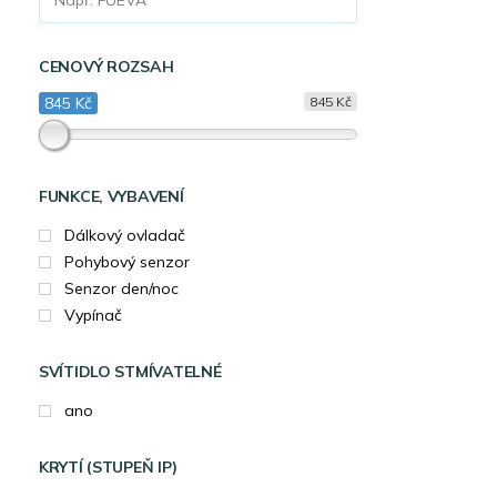
CENOVÝ ROZSAH
845 Kč
845 Kč
FUNKCE, VYBAVENÍ
Dálkový ovladač
Pohybový senzor
Senzor den/noc
Vypínač
SVÍTIDLO STMÍVATELNÉ
ano
KRYTÍ (STUPEŇ IP)