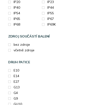
IP20
IP23
IP40
IP44
IP54
IP55
IP65
IP67
IP68
IP69K
ZDROJ SOUČÁSTÍ BALENÍ
bez zdroje
včetně zdroje
DRUH PATICE
E10
E14
E27
G13
G4
G9
GU10