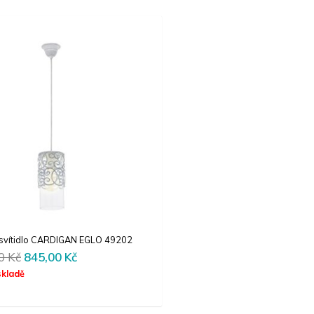
svítidlo CARDIGAN EGLO 49202
Original
Current
00
Kč
845,00
Kč
price
price
skladě
was:
is:
1690,00 Kč.
845,00 Kč.