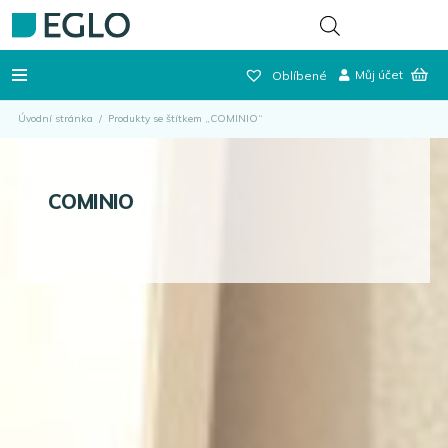
Můj účet
Oblíbené
Úvodní stránka
/
Produkty se štítkem „COMINIO“
COMINIO