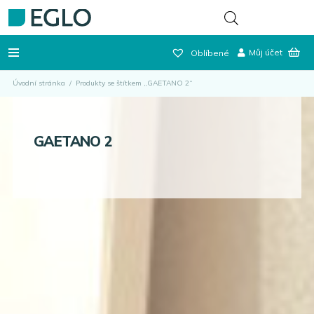
Můj účet
Oblíbené
Úvodní stránka
/
Produkty se štítkem „GAETANO 2“
GAETANO 2