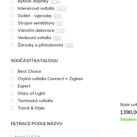
Bytové doplňky
2739
Interiérová svítidla
4019
Outlet - výprodej
695
Stropní ventilátory
34
Vánoční dekorace
370
Venkovní svítidla
550
Žárovky a příslušenství
448
SOUČÁSTÍ KATALOGU
Best Choice
Chytrá svítidla Connect + Zigbee
Expert
Stars of Light
Technická svítidla
Stolní s
Trend & Style
1390,
Skladem
FILTRACE PODLE NÁZVU