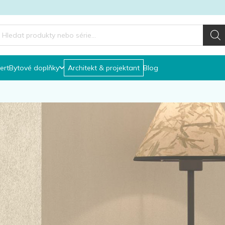
roducts
earch
ert
Bytové doplňky
Architekt & projektant
Blog