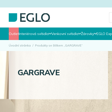
P
s
Outlet
Interiérová svítidla
Venkovní svítidla
Žárovky
EGLO Exp
Úvodní stránka
/
Produkty se štítkem „GARGRAVE“
GARGRAVE