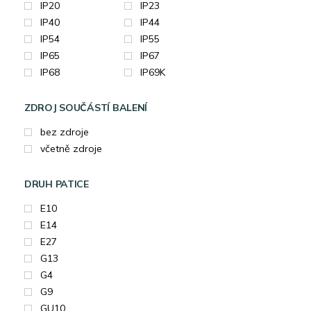
IP20
IP23
IP40
IP44
IP54
IP55
IP65
IP67
IP68
IP69K
ZDROJ SOUČÁSTÍ BALENÍ
bez zdroje
včetně zdroje
DRUH PATICE
E10
E14
E27
G13
G4
G9
GU10