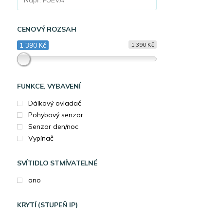
CENOVÝ ROZSAH
1 390 Kč
1 390 Kč
FUNKCE, VYBAVENÍ
Dálkový ovladač
Pohybový senzor
Senzor den/noc
Vypínač
SVÍTIDLO STMÍVATELNÉ
ano
KRYTÍ (STUPEŇ IP)