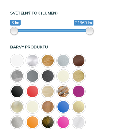
SVĚTELNÝ TOK (LUMEN)
3 lm
21360 lm
BARVY PRODUKTU