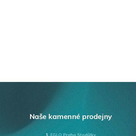
Naše kamenné prodejny
1.
EGLO Praha Stodůlky