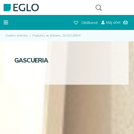
Můj účet
Oblíbené
Úvodní stránka
/
Produkty se štítkem „GASCUERIA“
GASCUERIA