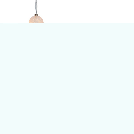
Vánoční koule GLOW SNOW
EGLO 411338
329,00
Kč
Skladem