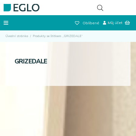
Můj účet
Oblíbené
Úvodní stránka
/
Produkty se štítkem „GRIZEDALE“
GRIZEDALE