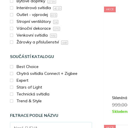
Bytové doplňky
2739
Interiérová svítidla
4019
AKCE
Outlet - výprodej
695
Stropní ventilátory
34
Vánoční dekorace
370
Venkovní svítidla
550
Žárovky a příslušenství
448
SOUČÁSTÍ KATALOGU
Best Choice
Chytrá svítidla Connect + Zigbee
Expert
Stars of Light
Technická svítidla
Skleněná
Trend & Style
999,0
Skladem
FILTRACE PODLE NÁZVU
AKCE