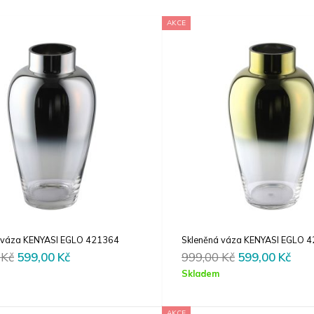
AKCE
 váza KENYASI EGLO 421364
Skleněná váza KENYASI EGLO 
Original
Current
Original
Cur
0
Kč
599,00
Kč
999,00
Kč
599,00
Kč
price
price
price
pric
Skladem
was:
is:
was:
is:
999,00 Kč.
599,00 Kč.
999,00 Kč.
599,
AKCE