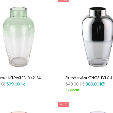
 váza KENYASI EGLO 421361
Skleněná váza KENYASI EGLO 
Original
Current
Original
Cur
0
Kč
599,00
Kč
649,00
Kč
389,00
Kč
price
price
price
pric
Skladem
was:
is:
was:
is:
999,00 Kč.
599,00 Kč.
649,00 Kč.
389,
AKCE