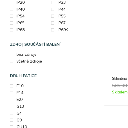
IP20
IP23
IP40
IP44
IP54
IP55
IP65
IP67
IP68
IP69K
ZDROJ SOUČÁSTÍ BALENÍ
bez zdroje
včetně zdroje
DRUH PATICE
Skleněná
589,0
E10
Skladem
E14
E27
G13
G4
G9
GU10