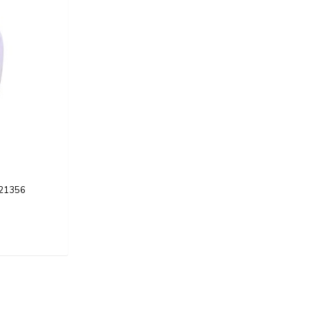
421356
rent
e
00 Kč.