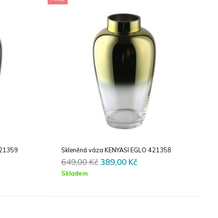
421359
Skleněná váza KENYASI EGLO 421358
rent
Original
Current
649,00
Kč
389,00
Kč
e
price
price
Skladem
was:
is:
00 Kč.
649,00 Kč.
389,00 Kč.