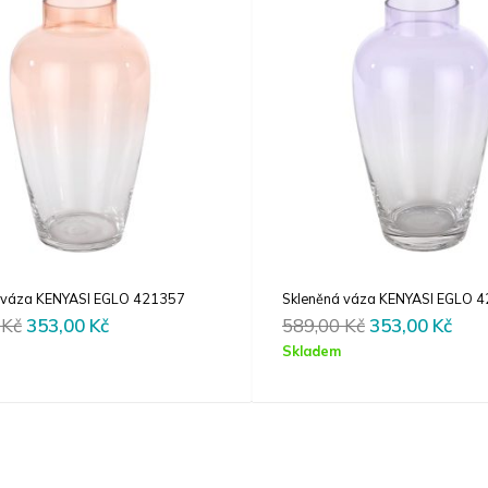
 váza KENYASI EGLO 421357
Skleněná váza KENYASI EGLO 
Original
Current
Original
Cur
0
Kč
353,00
Kč
589,00
Kč
353,00
Kč
price
price
price
pric
Skladem
was:
is:
was:
is:
589,00 Kč.
353,00 Kč.
589,00 Kč.
353,