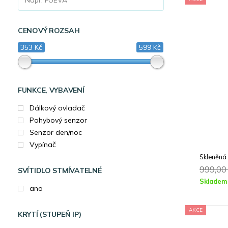
CENOVÝ ROZSAH
353 Kč
599 Kč
FUNKCE, VYBAVENÍ
Dálkový ovladač
Pohybový senzor
Senzor den/noc
Vypínač
Skleněná
999,0
SVÍTIDLO STMÍVATELNÉ
Skladem
ano
AKCE
KRYTÍ (STUPEŇ IP)