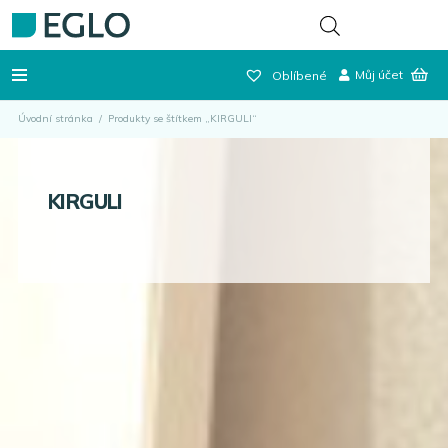
Můj účet
Oblíbené
Úvodní stránka
/
Produkty se štítkem „KIRGULI“
KIRGULI