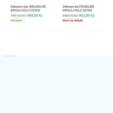
Dekorace ryby 295x100x425
Dekorace loď 275x50x285
KIRGULI EGLO 427433
KIRGULI EGLO 427434
Original
Current
Original
Current
749,00
Kč
449,00
Kč
669,00
Kč
401,00
Kč
price
price
price
price
Skladem
Není na skladě
was:
is:
was:
is:
749,00 Kč.
449,00 Kč.
669,00 Kč.
401,00 Kč.