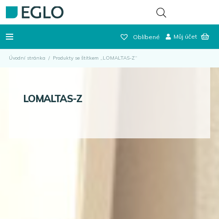
Můj účet
Oblíbené
Úvodní stránka
/
Produkty se štítkem „LOMALTAS-Z“
LOMALTAS-Z