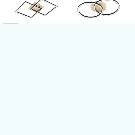
Stropní svítidlo LOMALTAS-Z
Stropní svítidlo LOMALTAS-Z
EGLO 99677
EGLO 99676
5690,00
Kč
5690,00
Kč
Skladem
Skladem