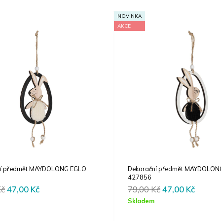
NOVINKA
AKCE
ní předmět MAYDOLONG EGLO
Dekorační předmět MAYDOLON
427856
Original
Current
Original
Curren
Kč
47,00
Kč
79,00
Kč
47,00
Kč
price
price
price
price
Skladem
was:
is:
was:
is: