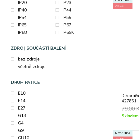
IP20
IP23
AKCE
IP40
IP44
IP54
IP55
IP65
IP67
IP68
IP69K
ZDROJ SOUČÁSTÍ BALENÍ
bez zdroje
včetně zdroje
DRUH PATICE
E10
Dekorač
E14
427851
79,00
E27
G13
Skladem
G4
G9
NOVINKA
GU10