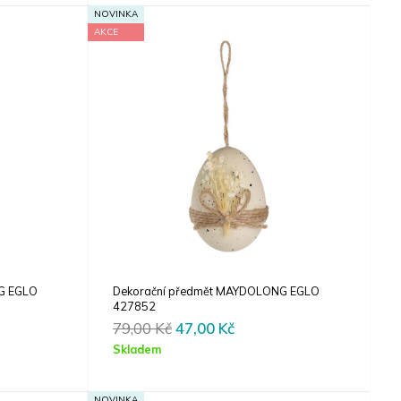
Kč.
49,00 Kč.
29,00 Kč.
NOVINKA
AKCE
G EGLO
Dekorační předmět MAYDOLONG EGLO
427852
t
Original
Current
79,00
Kč
47,00
Kč
price
price
Skladem
was:
is:
Kč.
79,00 Kč.
47,00 Kč.
NOVINKA