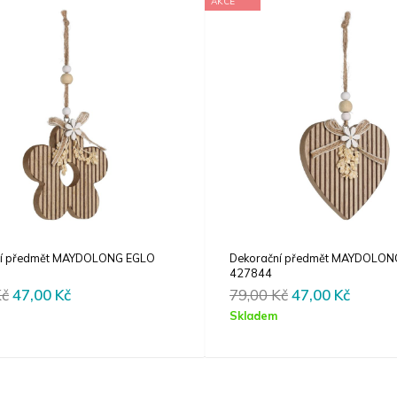
AKCE
ní předmět MAYDOLONG EGLO
Dekorační předmět MAYDOLON
427844
Original
Current
Original
Curren
Kč
47,00
Kč
79,00
Kč
47,00
Kč
price
price
price
price
Skladem
was:
is:
was:
is:
79,00 Kč.
47,00 Kč.
79,00 Kč.
47,00 