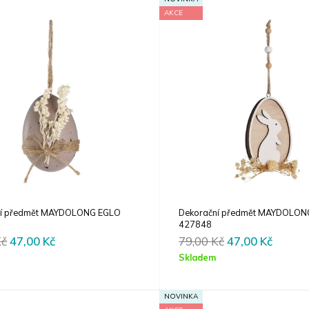
AKCE
ní předmět MAYDOLONG EGLO
Dekorační předmět MAYDOLON
427848
Original
Current
Original
Curren
Kč
47,00
Kč
79,00
Kč
47,00
Kč
price
price
price
price
Skladem
was:
is:
was:
is:
79,00 Kč.
47,00 Kč.
79,00 Kč.
47,00 
NOVINKA