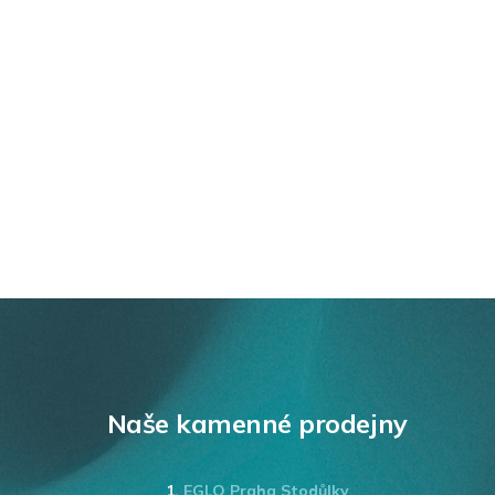
Naše kamenné prodejny
1.
EGLO Praha Stodůlky