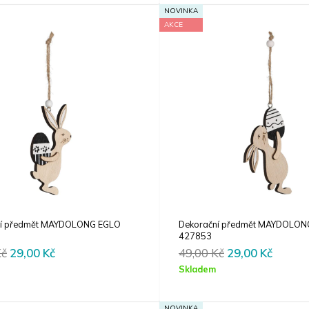
79,00 Kč.
47,00 Kč.
79,00 Kč.
47,00 
NOVINKA
AKCE
ní předmět MAYDOLONG EGLO
Dekorační předmět MAYDOLON
427853
Original
Current
Original
Curren
Kč
29,00
Kč
49,00
Kč
29,00
Kč
price
price
price
price
Skladem
was:
is:
was:
is:
49,00 Kč.
29,00 Kč.
49,00 Kč.
29,00 
NOVINKA