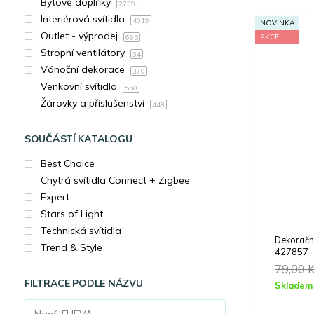
Bytové doplňky
2739
Interiérová svítidla
4019
NOVINKA
Outlet - výprodej
AKCE
695
Stropní ventilátory
34
Vánoční dekorace
370
Venkovní svítidla
550
Žárovky a příslušenství
448
SOUČÁSTÍ KATALOGU
Best Choice
Chytrá svítidla Connect + Zigbee
Expert
Stars of Light
Technická svítidla
Dekorač
Trend & Style
427857
79,00
FILTRACE PODLE NÁZVU
Skladem