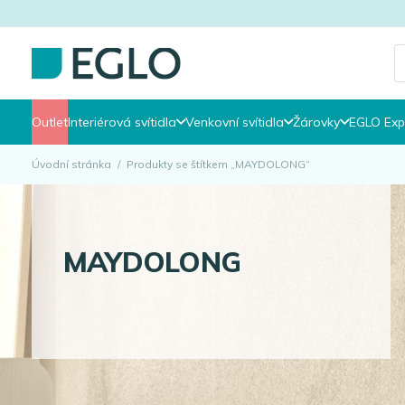
P
s
Outlet
Interiérová svítidla
Venkovní svítidla
Žárovky
EGLO Exp
Úvodní stránka
/
Produkty se štítkem „MAYDOLONG“
MAYDOLONG