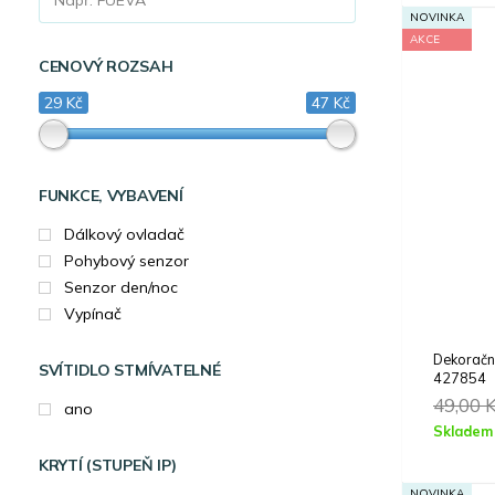
NOVINKA
AKCE
CENOVÝ ROZSAH
29 Kč
47 Kč
FUNKCE, VYBAVENÍ
Dálkový ovladač
Pohybový senzor
Senzor den/noc
Vypínač
Dekorač
SVÍTIDLO STMÍVATELNÉ
427854
49,00
ano
Skladem
KRYTÍ (STUPEŇ IP)
NOVINKA