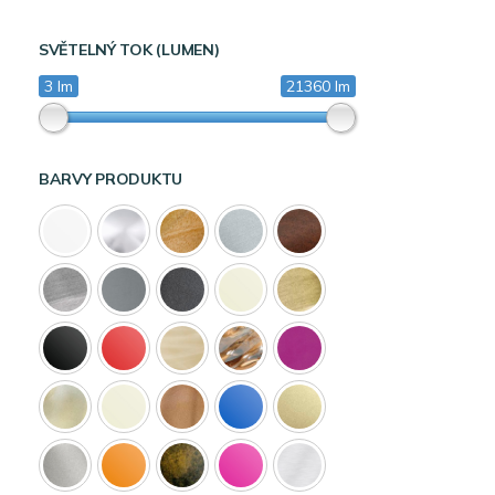
SVĚTELNÝ TOK (LUMEN)
3 lm
21360 lm
BARVY PRODUKTU