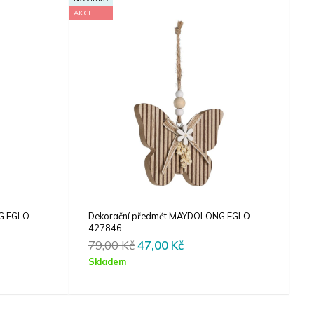
AKCE
G EGLO
Dekorační předmět MAYDOLONG EGLO
427846
t
Original
Current
79,00
Kč
47,00
Kč
price
price
Skladem
was:
is:
Kč.
79,00 Kč.
47,00 Kč.