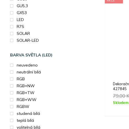
AKCE
GU5,3
GX53
LED
R7S
SOLAR
SOLAR-LED
BARVA SVĚTLA (LED)
neuvedeno
neutrální bílá
RGB
Dekorač
RGB+NW
427845
RGB+TW
79,00
RGB+WW
Skladem
RGBW
studená bílá
teplá bílá
volitelná bílá