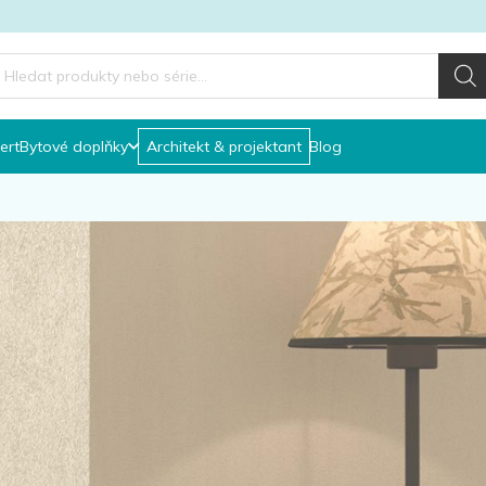
roducts
earch
ert
Bytové doplňky
Architekt & projektant
Blog