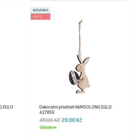
NOVINKA
AKCE
G EGLO
Dekorační předmět MAYDOLONG EGLO
427855
t
Original
Current
49,00
Kč
29,00
Kč
price
price
Skladem
was:
is: