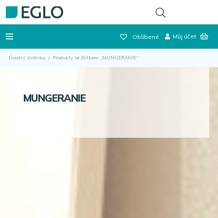
Můj účet
Oblíbené
Úvodní stránka
/
Produkty se štítkem „MUNGERANIE“
MUNGERANIE