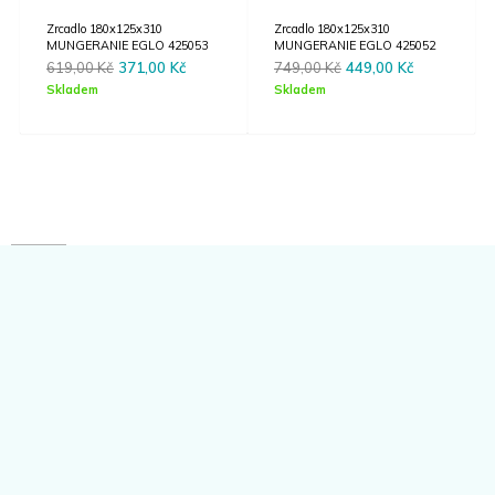
Zrcadlo 180x125x310
Zrcadlo 180x125x310
MUNGERANIE EGLO 425053
MUNGERANIE EGLO 425052
Original
Current
Original
Current
619,00
Kč
371,00
Kč
749,00
Kč
449,00
Kč
price
price
price
price
Skladem
Skladem
was:
is:
was:
is:
619,00 Kč.
371,00 Kč.
749,00 Kč.
449,00 Kč.