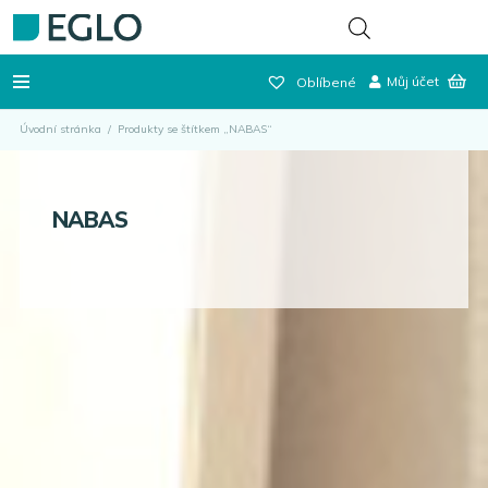
Můj účet
Oblíbené
Úvodní stránka
/
Produkty se štítkem „NABAS“
NABAS