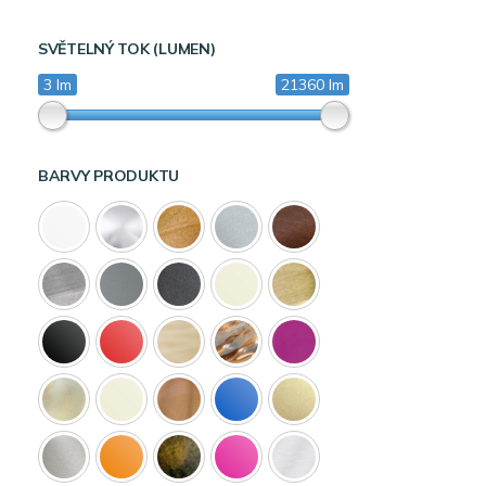
SVĚTELNÝ TOK (LUMEN)
3 lm
21360 lm
BARVY PRODUKTU