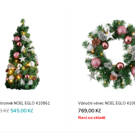
stromek NOEL EGLO 410861
Vánoční věnec NOEL EGLO 410
Original
Current
00
Kč
545,00
Kč
769,00
Kč
price
price
Není na skladě
was:
is:
1090,00 Kč.
545,00 Kč.