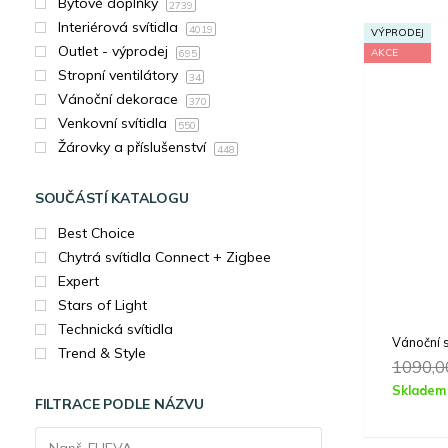
Bytové doplňky
2739
Interiérová svítidla
4019
VÝPRODEJ
Outlet - výprodej
AKCE
695
Stropní ventilátory
34
Vánoční dekorace
370
Venkovní svítidla
550
Žárovky a příslušenství
448
SOUČÁSTÍ KATALOGU
Best Choice
Chytrá svítidla Connect + Zigbee
Expert
Stars of Light
Technická svítidla
Vánoční 
Trend & Style
1090,
Skladem
FILTRACE PODLE NÁZVU