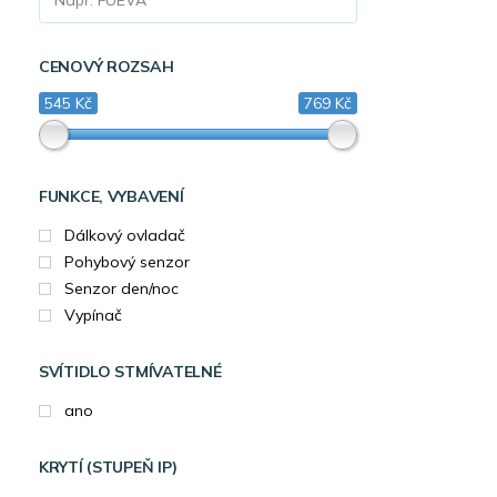
CENOVÝ ROZSAH
545 Kč
769 Kč
FUNKCE, VYBAVENÍ
Dálkový ovladač
Pohybový senzor
Senzor den/noc
Vypínač
SVÍTIDLO STMÍVATELNÉ
ano
KRYTÍ (STUPEŇ IP)