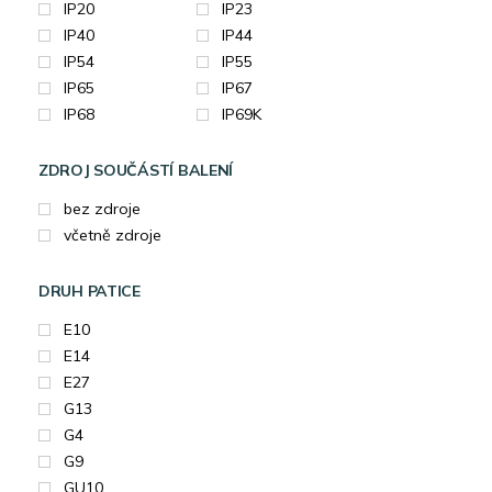
IP20
IP23
IP40
IP44
IP54
IP55
IP65
IP67
IP68
IP69K
ZDROJ SOUČÁSTÍ BALENÍ
bez zdroje
včetně zdroje
DRUH PATICE
E10
E14
E27
G13
G4
G9
GU10