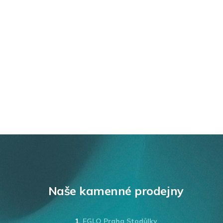
Naše kamenné prodejny
1.
EGLO Praha Stodůlky