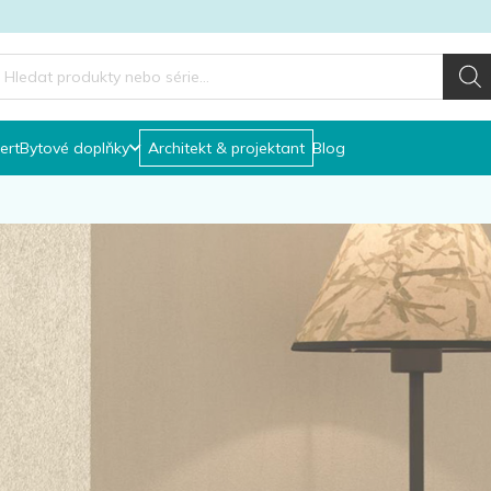
roducts
earch
ert
Bytové doplňky
Architekt & projektant
Blog