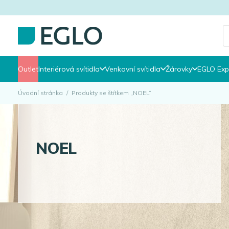
P
s
Outlet
Interiérová svítidla
Venkovní svítidla
Žárovky
EGLO Exp
Úvodní stránka
/
Produkty se štítkem „NOEL“
NOEL