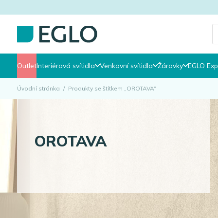
P
s
Outlet
Interiérová svítidla
Venkovní svítidla
Žárovky
EGLO Exp
Úvodní stránka
/
Produkty se štítkem „OROTAVA“
OROTAVA