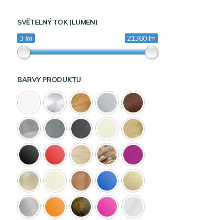
SVĚTELNÝ TOK (LUMEN)
3 lm
21360 lm
BARVY PRODUKTU