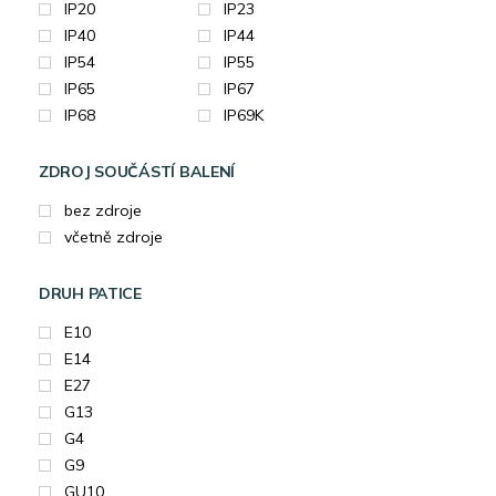
IP20
IP23
IP40
IP44
IP54
IP55
IP65
IP67
IP68
IP69K
ZDROJ SOUČÁSTÍ BALENÍ
bez zdroje
včetně zdroje
DRUH PATICE
E10
E14
E27
G13
G4
G9
GU10