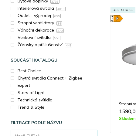
Bytové doplňky
2739
Interiérová svítidla
4019
BEST CHOICE
Outlet - výprodej
695
Stropní ventilátory
34
Vánoční dekorace
370
Venkovní svítidla
550
Žárovky a příslušenství
448
SOUČÁSTÍ KATALOGU
Best Choice
Chytrá svítidla Connect + Zigbee
Expert
Stars of Light
Technická svítidla
Stropní 
Trend & Style
1590,
Skladem
FILTRACE PODLE NÁZVU