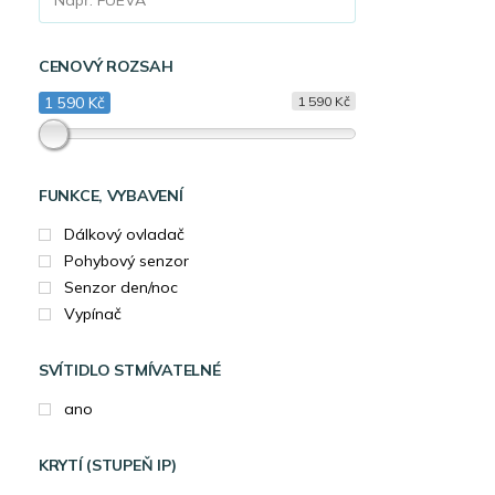
CENOVÝ ROZSAH
1 590 Kč
1 590 Kč
FUNKCE, VYBAVENÍ
Dálkový ovladač
Pohybový senzor
Senzor den/noc
Vypínač
SVÍTIDLO STMÍVATELNÉ
ano
KRYTÍ (STUPEŇ IP)