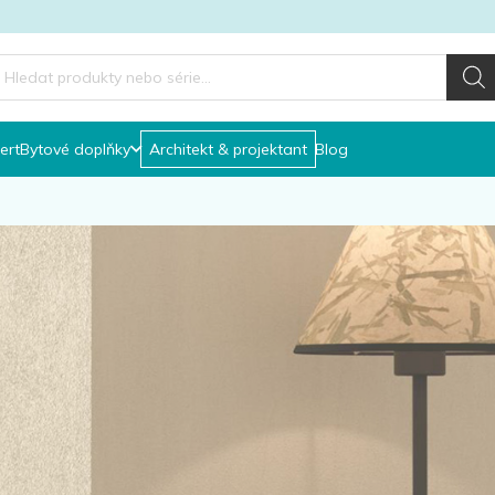
roducts
earch
ert
Bytové doplňky
Architekt & projektant
Blog