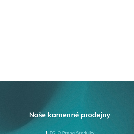
Naše kamenné prodejny
1.
EGLO Praha Stodůlky