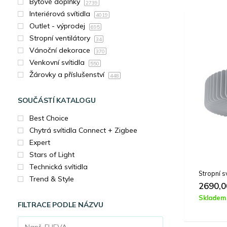
Bytové doplňky
2739
Interiérová svítidla
4019
Outlet - výprodej
695
Stropní ventilátory
34
Vánoční dekorace
370
Venkovní svítidla
550
Žárovky a příslušenství
448
SOUČÁSTÍ KATALOGU
Best Choice
Chytrá svítidla Connect + Zigbee
Expert
Stars of Light
Technická svítidla
Stropní 
Trend & Style
2690,
Skladem
FILTRACE PODLE NÁZVU