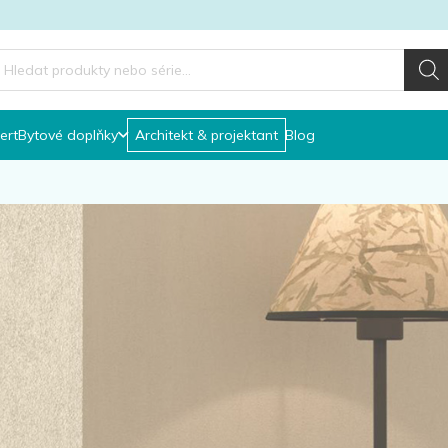
roducts
earch
ert
Bytové doplňky
Architekt & projektant
Blog