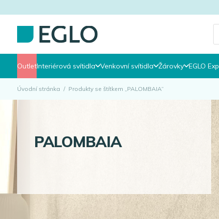
P
s
Outlet
Interiérová svítidla
Venkovní svítidla
Žárovky
EGLO Exp
Úvodní stránka
/
Produkty se štítkem „PALOMBAIA“
PALOMBAIA