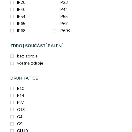
IP20
IP23
IP40
IP44
IP54
IP55
IP65
IP67
IP68
IP69K
ZDROJ SOUČÁSTÍ BALENÍ
bez zdroje
včetně zdroje
DRUH PATICE
E10
E14
E27
G13
G4
G9
GU10