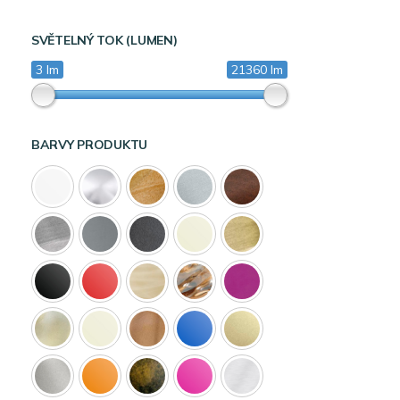
SVĚTELNÝ TOK (LUMEN)
3 lm
21360 lm
BARVY PRODUKTU