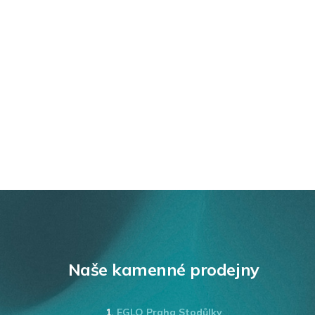
Naše kamenné prodejny
1.
EGLO Praha Stodůlky