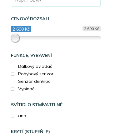
CENOVÝ ROZSAH
2 690 Kč
2 690 Kč
FUNKCE, VYBAVENÍ
Dálkový ovladač
Pohybový senzor
Senzor den/noc
Vypínač
SVÍTIDLO STMÍVATELNÉ
ano
KRYTÍ (STUPEŇ IP)