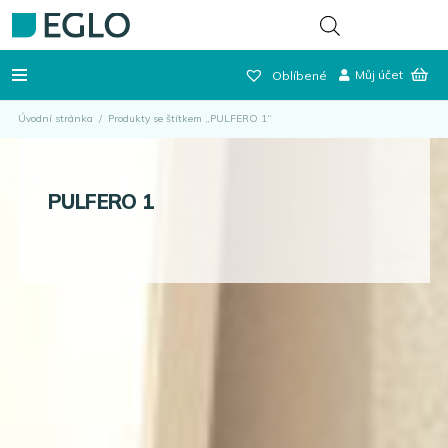
Můj účet
Oblíbené
Úvodní stránka
/
Produkty se štítkem „PULFERO 1“
PULFERO 1