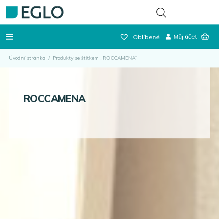
Můj účet
Oblíbené
Úvodní stránka
/
Produkty se štítkem „ROCCAMENA“
ROCCAMENA