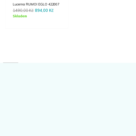
Lucerna RUMOI EGLO 422007
Original
Current
1490,00
Kč
894,00
Kč
price
price
Skladem
was:
is:
1490,00 Kč.
894,00 Kč.