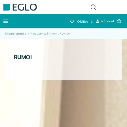
Můj účet
Oblíbené
Úvodní stránka
/
Produkty se štítkem „RUMOI“
RUMOI