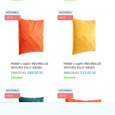
was:
is:
was:
is:
888,00 Kč.
533,00 Kč.
888,00 Kč.
533,00 Kč.
NOVINKA
NOVINKA
AKCE
AKCE
Polštář s výplní 450x450x110
Polštář s výplní 450x450x110
SHOURA EGLO 420264
SHOURA EGLO 420263
Original
Current
Original
Current
749,00
Kč
449,00
Kč
888,00
Kč
533,00
Kč
price
price
price
price
Skladem
Skladem
was:
is:
was:
is:
749,00 Kč.
449,00 Kč.
888,00 Kč.
533,00 Kč.
NOVINKA
NOVINKA
AKCE
AKCE