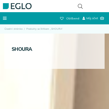
Můj účet
Oblíbené
Úvodní stránka
/
Produkty se štítkem „SHOURA“
SHOURA