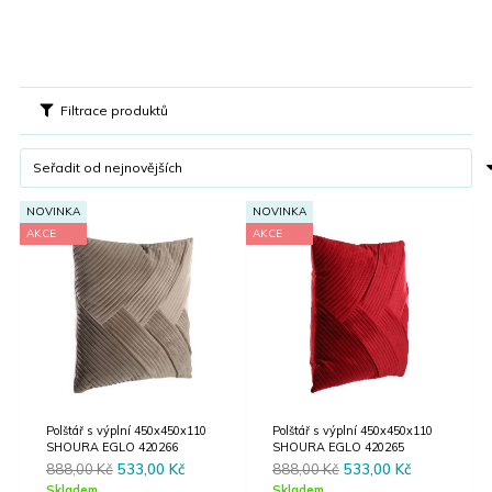
Filtrace produktů
NOVINKA
NOVINKA
AKCE
AKCE
Polštář s výplní 450x450x110
Polštář s výplní 450x450x110
SHOURA EGLO 420266
SHOURA EGLO 420265
Original
Current
Original
Current
888,00
Kč
533,00
Kč
888,00
Kč
533,00
Kč
price
price
price
price
Skladem
Skladem