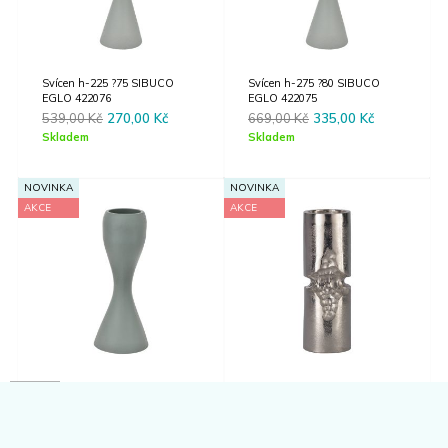
Svícen h-225 ?75 SIBUCO
Svícen h-275 ?80 SIBUCO
EGLO 422076
EGLO 422075
Original
Current
Original
Current
539,00
Kč
270,00
Kč
669,00
Kč
335,00
Kč
price
price
price
price
Skladem
Skladem
was:
is:
was:
is:
539,00 Kč.
270,00 Kč.
669,00 Kč.
335,00 Kč.
NOVINKA
NOVINKA
AKCE
AKCE
Svícen h-185 ?70 SIBUCO
Svícen h-305 ?105 SIBUCO
EGLO 422077
EGLO 422073
Original
Current
Original
Current
459,00
Kč
275,00
Kč
1490,00
Kč
894,00
Kč
price
price
price
price
Skladem
Skladem