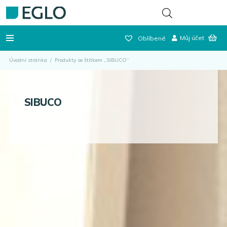
Můj účet
Oblíbené
Úvodní stránka
/
Produkty se štítkem „SIBUCO“
SIBUCO