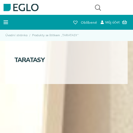
Můj účet
Oblíbené
Úvodní stránka
/
Produkty se štítkem „TARATASY“
TARATASY