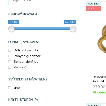
NOVINKA
AKCE
CENOVÝ ROZSAH
77 Kč
479 Kč
FUNKCE, VYBAVENÍ
Dálkový ovladač
Pohybový senzor
Senzor den/noc
Vypínač
Dekorač
SVÍTIDLO STMÍVATELNÉ
427334
239,0
ano
Skladem
KRYTÍ (STUPEŇ IP)
NOVINKA