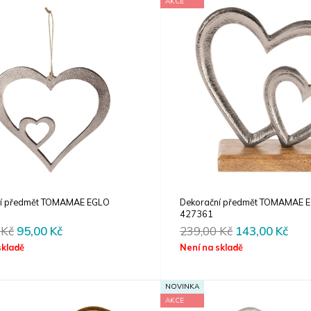
AKCE
ní předmět TOMAMAE EGLO
Dekorační předmět TOMAMAE 
427361
Original
Current
Original
Cur
0
Kč
95,00
Kč
239,00
Kč
143,00
Kč
price
price
price
pric
skladě
Není na skladě
was:
is:
was:
is:
159,00 Kč.
95,00 Kč.
239,00 Kč.
143,
NOVINKA
AKCE