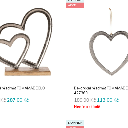
AKCE
ní předmět TOMAMAE EGLO
Dekorační předmět TOMAMAE 
427369
Original
Current
Original
Cur
0
Kč
287,00
Kč
189,00
Kč
113,00
Kč
price
price
price
pric
Není na skladě
was:
is:
was:
is:
479,00 Kč.
287,00 Kč.
189,00 Kč.
113,
NOVINKA