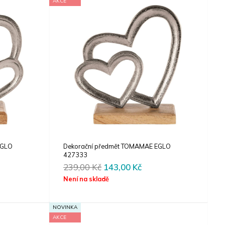
AKCE
EGLO
Dekorační předmět TOMAMAE EGLO
427333
rent
Original
Current
239,00
Kč
143,00
Kč
e
price
price
Není na skladě
was:
is:
00 Kč.
239,00 Kč.
143,00 Kč.
NOVINKA
AKCE