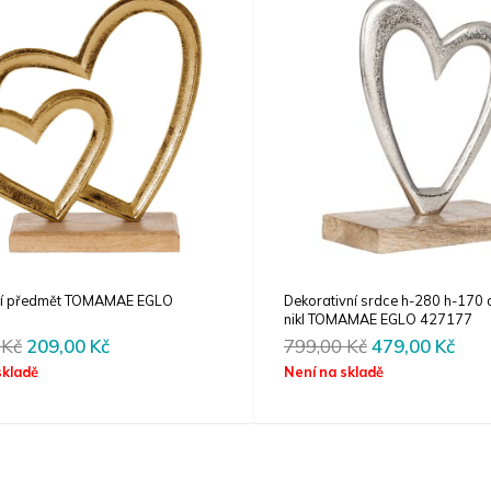
ní předmět TOMAMAE EGLO
Dekorativní srdce h-280 h-170 
nikl TOMAMAE EGLO 427177
Original
Current
Original
Cur
0
Kč
209,00
Kč
799,00
Kč
479,00
Kč
price
price
price
pric
skladě
Není na skladě
was:
is:
was:
is:
349,00 Kč.
209,00 Kč.
799,00 Kč.
479,