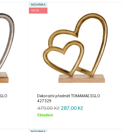
00 Kč.
349,00 Kč.
209,00 Kč.
NOVINKA
AKCE
EGLO
Dekorační předmět TOMAMAE EGLO
427329
rent
Original
Current
479,00
Kč
287,00
Kč
e
price
price
Skladem
was:
is:
00 Kč.
479,00 Kč.
287,00 Kč.
NOVINKA