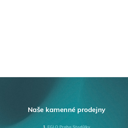
Naše kamenné prodejny
1.
EGLO Praha Stodůlky