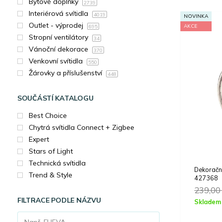
Bytové doplňky
2739
Interiérová svítidla
4019
NOVINKA
Outlet - výprodej
AKCE
695
Stropní ventilátory
34
Vánoční dekorace
370
Venkovní svítidla
550
Žárovky a příslušenství
448
SOUČÁSTÍ KATALOGU
Best Choice
Chytrá svítidla Connect + Zigbee
Expert
Stars of Light
Technická svítidla
Dekorač
Trend & Style
427368
239,0
FILTRACE PODLE NÁZVU
Skladem