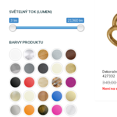
SVĚTELNÝ TOK (LUMEN)
3 lm
21360 lm
BARVY PRODUKTU
Dekorač
427332
349,0
Není na 