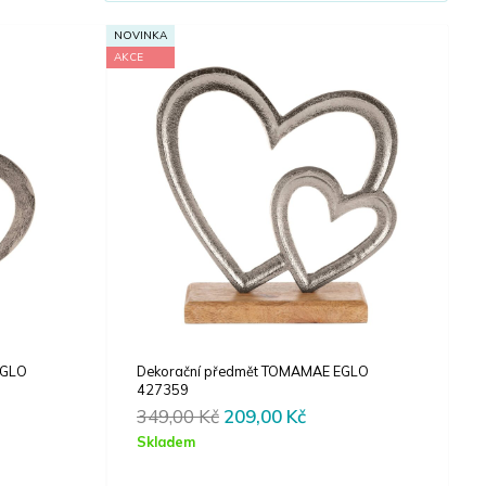
NOVINKA
AKCE
EGLO
Dekorační předmět TOMAMAE EGLO
427359
rent
Original
Current
349,00
Kč
209,00
Kč
e
price
price
Skladem
was:
is: