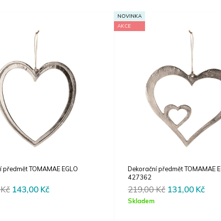
NOVINKA
AKCE
ní předmět TOMAMAE EGLO
Dekorační předmět TOMAMAE 
427362
Original
Current
Original
Cur
0
Kč
143,00
Kč
219,00
Kč
131,00
Kč
price
price
price
pric
Skladem
was:
is:
was:
is: