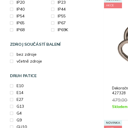
IP20
IP23
AKCE
IP40
IP44
IP54
IP55
IP65
IP67
IP68
IP69K
ZDROJ SOUČÁSTÍ BALENÍ
bez zdroje
včetně zdroje
DRUH PATICE
E10
Dekorač
E14
427328
479,0
E27
G13
Skladem
G4
G9
NOVINKA
GU10