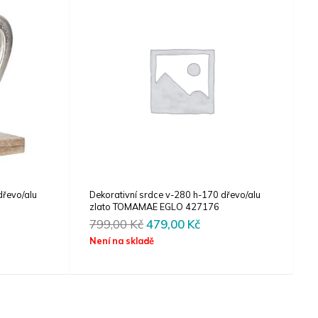
dřevo/alu
Dekorativní srdce v-280 h-170 dřevo/alu
zlato TOMAMAE EGLO 427176
rent
Original
Current
799,00
Kč
479,00
Kč
e
price
price
Není na skladě
was:
is:
00 Kč.
799,00 Kč.
479,00 Kč.