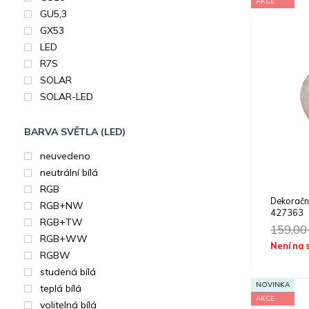
AKCE
GU5,3
GX53
LED
R7S
SOLAR
SOLAR-LED
BARVA SVĚTLA (LED)
neuvedeno
neutrální bílá
RGB
Dekorač
RGB+NW
427363
RGB+TW
159,0
RGB+WW
Není na 
RGBW
studená bílá
NOVINKA
teplá bílá
AKCE
volitelná bílá