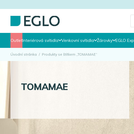
P
s
Outlet
Interiérová svítidla
Venkovní svítidla
Žárovky
EGLO Exp
Úvodní stránka
/
Produkty se štítkem „TOMAMAE“
TOMAMAE