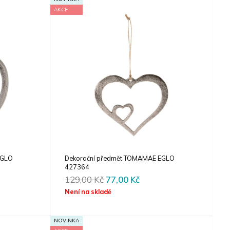
AKCE
EGLO
Dekorační předmět TOMAMAE EGLO
427364
rent
Original
Current
129,00
Kč
77,00
Kč
e
price
price
Není na skladě
was:
is:
00 Kč.
129,00 Kč.
77,00 Kč.
NOVINKA