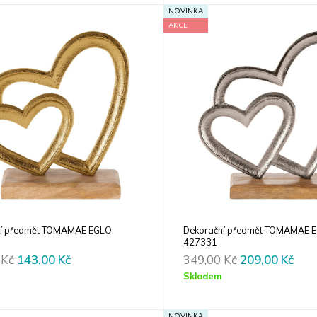
239,00 Kč.
143,00 Kč.
219,00 Kč.
131,
NOVINKA
AKCE
ní předmět TOMAMAE EGLO
Dekorační předmět TOMAMAE 
427331
Original
Current
Original
Cur
0
Kč
143,00
Kč
349,00
Kč
209,00
Kč
price
price
price
pric
Skladem
was:
is:
was:
is:
239,00 Kč.
143,00 Kč.
349,00 Kč.
209,
NOVINKA