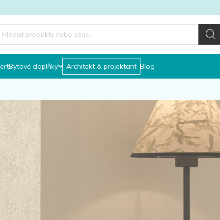
roducts
earch
ert
Bytové doplňky
Architekt & projektant
Blog