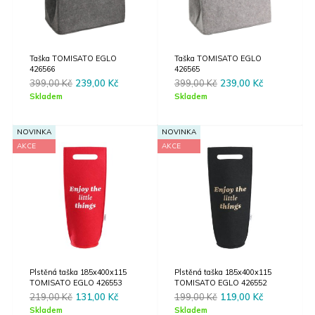
Taška TOMISATO EGLO
Taška TOMISATO EGLO
426566
426565
Original
Current
Original
Current
399,00
Kč
239,00
Kč
399,00
Kč
239,00
Kč
price
price
price
price
Skladem
Skladem
was:
is:
was:
is:
399,00 Kč.
239,00 Kč.
399,00 Kč.
239,00 Kč.
NOVINKA
NOVINKA
AKCE
AKCE
Plstěná taška 185x400x115
Plstěná taška 185x400x115
TOMISATO EGLO 426553
TOMISATO EGLO 426552
Original
Current
Original
Current
219,00
Kč
131,00
Kč
199,00
Kč
119,00
Kč
price
price
price
price
Skladem
Skladem