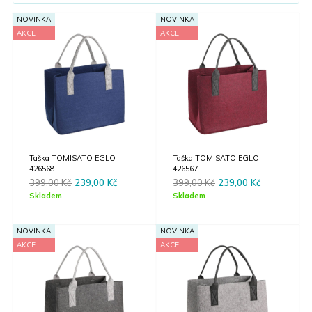
NOVINKA
NOVINKA
AKCE
AKCE
Taška TOMISATO EGLO
Taška TOMISATO EGLO
426568
426567
Original
Current
Original
Current
399,00
Kč
239,00
Kč
399,00
Kč
239,00
Kč
price
price
price
price
Skladem
Skladem
was:
is:
was:
is:
399,00 Kč.
239,00 Kč.
399,00 Kč.
239,00 Kč.
NOVINKA
NOVINKA
AKCE
AKCE