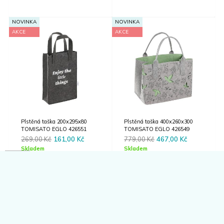
was:
is:
was:
is:
219,00 Kč.
131,00 Kč.
199,00 Kč.
119,00 Kč.
NOVINKA
NOVINKA
AKCE
AKCE
Plstěná taška 200x295x80
Plstěná taška 400x260x300
TOMISATO EGLO 426551
TOMISATO EGLO 426549
Original
Current
Original
Current
269,00
Kč
161,00
Kč
779,00
Kč
467,00
Kč
price
price
price
price
Skladem
Skladem
was:
is:
was:
is:
269,00 Kč.
161,00 Kč.
779,00 Kč.
467,00 Kč.
NOVINKA
NOVINKA
AKCE
AKCE