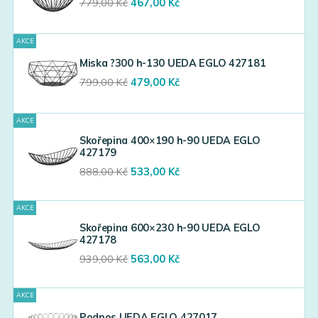
Original
Current
779,00
Kč
467,00
Kč
price
price
was:
is:
AKCE
779,00 Kč.
467,00 Kč.
Miska ?300 h-130 UEDA EGLO 427181
Original
Current
799,00
Kč
479,00
Kč
price
price
was:
is:
AKCE
799,00 Kč.
479,00 Kč.
Skořepina 400×190 h-90 UEDA EGLO
427179
Original
Current
888,00
Kč
533,00
Kč
price
price
was:
is:
AKCE
888,00 Kč.
533,00 Kč.
Skořepina 600×230 h-90 UEDA EGLO
427178
Original
Current
939,00
Kč
563,00
Kč
price
price
was:
is:
AKCE
939,00 Kč.
563,00 Kč.
Podnos UEDA EGLO 427017