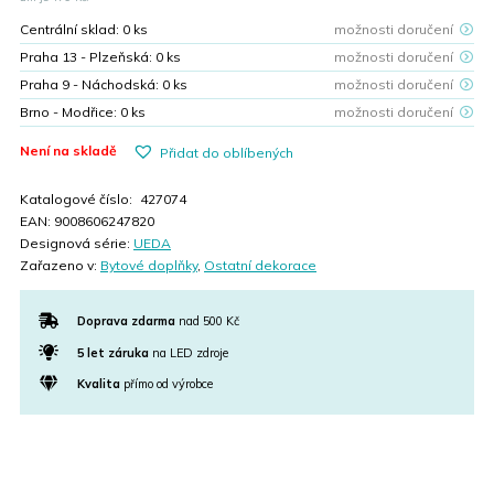
799,00 Kč.
479,00 Kč.
Centrální sklad:
0
ks
možnosti doručení
Praha 13 - Plzeňská:
0
ks
možnosti doručení
Praha 9 - Náchodská:
0
ks
možnosti doručení
Brno - Modřice:
0
ks
možnosti doručení
Není na skladě
Přidat do oblíbených
Katalogové číslo:
427074
EAN:
9008606247820
Designová série:
UEDA
Zařazeno v:
Bytové doplňky
,
Ostatní dekorace
Doprava zdarma
nad 500 Kč
5 let záruka
na LED zdroje
Kvalita
přímo od výrobce