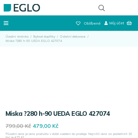
Můj účet
Oblíbené
Úvodní stránka
/
Bytové doplňky
/
Ostatní dekorace
/
Miska ?280 h-90 UEDA EGLO 427074
Miska ?280 h-90 UEDA EGLO 427074
Original
Current
799,00
Kč
479,00
Kč
price
price
Původní cena je cena produktu v době uvedení do prodeje. Nejnižší cena za posledních 30
was:
is:
dní je
479
Kč.