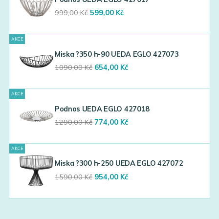
Original
Current
999,00
Kč
599,00
Kč
price
price
was:
is:
AKCE
999,00 Kč.
599,00 Kč.
Miska ?350 h-90 UEDA EGLO 427073
Original
Current
1090,00
Kč
654,00
Kč
price
price
was:
is:
AKCE
1090,00 Kč.
654,00 Kč.
Podnos UEDA EGLO 427018
Original
Current
1290,00
Kč
774,00
Kč
price
price
was:
is:
AKCE
1290,00 Kč.
774,00 Kč.
Miska ?300 h-250 UEDA EGLO 427072
Original
Current
1590,00
Kč
954,00
Kč
price
price
was:
is:
1590,00 Kč.
954,00 Kč.