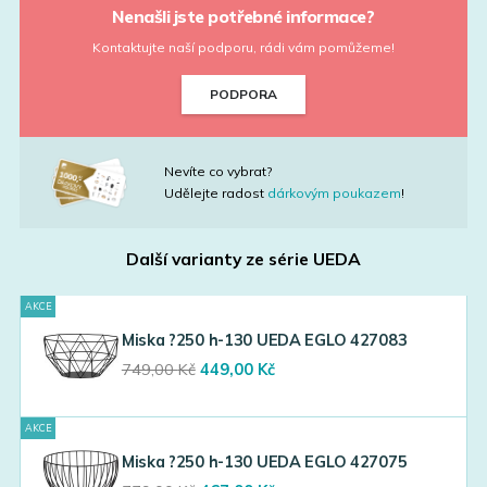
Nenašli jste potřebné informace?
Kontaktujte naší podporu, rádi vám pomůžeme!
PODPORA
Nevíte co vybrat?
Udělejte radost
dárkovým poukazem
!
Další varianty ze série
UEDA
AKCE
Miska ?250 h-130 UEDA EGLO 427083
Original
Current
749,00
Kč
449,00
Kč
price
price
was:
is:
AKCE
749,00 Kč.
449,00 Kč.
Miska ?250 h-130 UEDA EGLO 427075