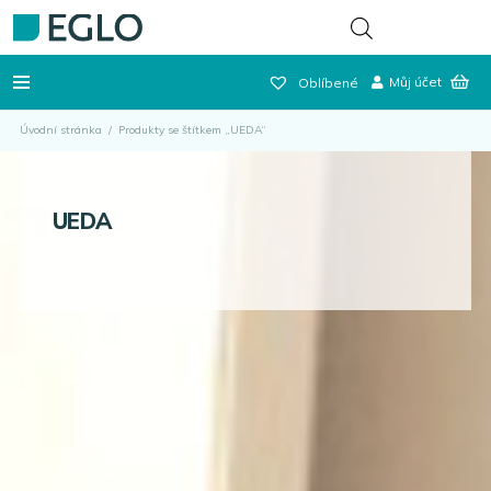
Můj účet
Oblíbené
Úvodní stránka
/
Produkty se štítkem „UEDA“
UEDA