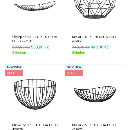
Skořepina 600×230 h-90 UEDA
Miska ?250 h-130 UEDA EGLO
EGLO 427178
427083
Original
Current
Original
Current
939,00
Kč
563,00
Kč
749,00
Kč
449,00
Kč
price
price
price
price
Skladem
Skladem
was:
is:
was:
is:
939,00 Kč.
563,00 Kč.
749,00 Kč.
449,00 Kč.
NOVINKA
NOVINKA
AKCE
AKCE
Miska ?250 h-130 UEDA EGLO
Miska ?350 h-90 UEDA EGLO
427075
427073