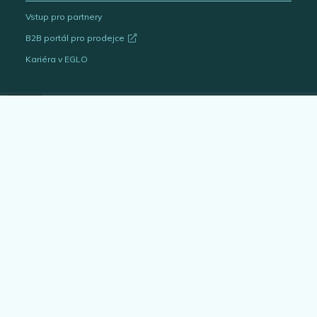
Vstup pro partnery
B2B portál pro prodejce
Kariéra v EGLO
Katalogy svítidel
Outlet
Interiérová svítidla
Venkovní svítidla
Žárovky
EGLO Expert
Bytové doplňky
Architekt & projektant
Blog