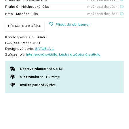
Praha 9 - Náchodská:
0
ks
možnosti doručení
Brno - Modřice:
0
ks
možnosti doručení
Přidat do oblíbených
PŘIDAT DO KOŠÍKU
Katalogové číslo:
99463
EAN:
9002759994631
Designová série:
GATUELA 1
Zařazeno v:
Interiérová svítidla
,
Lustry a závěsná svítidla
Doprava zdarma
nad 500 Kč
5 let záruka
na LED zdroje
Kvalita
přímo od výrobce