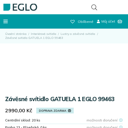
Můj účet
Oblíbené
Úvodní stránka
/
Interiérová svítidla
/
Lustry a závěsná svítidla
/
Závěsné svítidlo GATUELA 1 EGLO 99463
Závěsné svítidlo GATUELA 1 EGLO 99463
2990,00
Kč
DOPRAVA ZDARMA
Centrální sklad:
20
ks
možnosti doručení
Praha 13 - Plzeňská:
0
ks
možnosti doručení