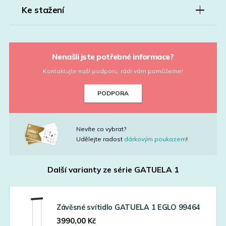
Ke stažení
Nenašli jste potřebné informace?
Kontaktujte naší podporu, rádi vám pomůžeme!
PODPORA
Nevíte co vybrat?
Udělejte radost
dárkovým poukazem
!
Další varianty ze série
GATUELA 1
Závěsné svítidlo GATUELA 1 EGLO 99464
3990,00
Kč