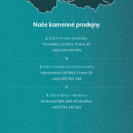
Naše kamenné prodejny
1.
EGLO Praha Stodůlky
Plzeňská 1110/21, Praha 13
+420 234 479 055
2.
EGLO Praha Horní Počernice
Náchodská 2479/63, Praha 20
+420 281 923 166
3.
EGLO Brno – Modřice
Brněnská 684, 664 42 Modřice
+420 734 140 152