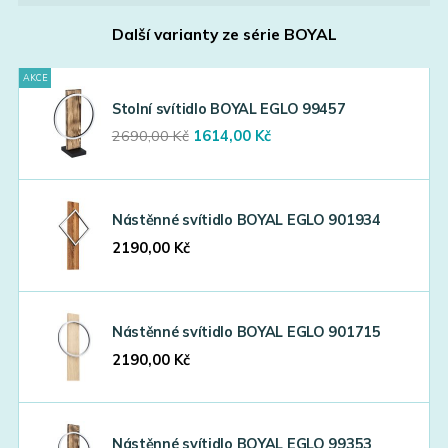
Další varianty ze série
BOYAL
AKCE
Stolní svítidlo BOYAL EGLO 99457
Original
Current
2690,00
Kč
1614,00
Kč
price
price
was:
is:
2690,00 Kč.
1614,00 Kč.
Nástěnné svítidlo BOYAL EGLO 901934
2190,00
Kč
Nástěnné svítidlo BOYAL EGLO 901715
2190,00
Kč
Nástěnné svítidlo BOYAL EGLO 99353