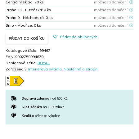
Centrální sklad:
20
ks
možnosti doručení
Praha 13 - Plzeňská:
0
ks
možnosti doručení
Praha 9 - Náchodská:
0
ks
možnosti doručení
Brno - Modřice:
0
ks
možnosti doručení
Přidat do oblíbených
PŘIDAT DO KOŠÍKU
Katalogové číslo:
99467
EAN:
9002759994679
Designová série:
BOYAL
Zařazeno v:
Interiérová svítidla
,
Nástěnná a stropní
Doprava zdarma
nad 500 Kč
5 let záruka
na LED zdroje
Kvalita
přímo od výrobce