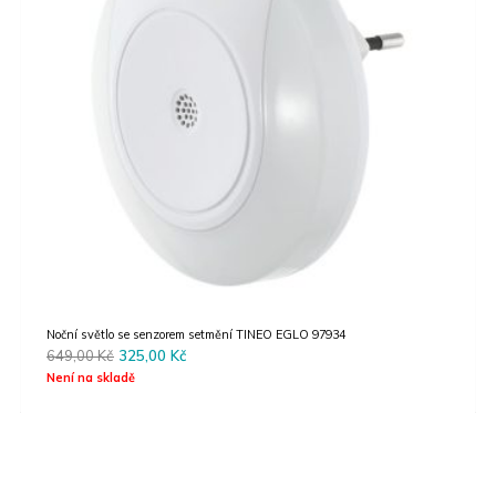
Noční světlo se senzorem setmění TINEO EGLO 97934
Original
Current
649,00
Kč
325,00
Kč
price
price
Není na skladě
was:
is:
649,00 Kč.
325,00 Kč.