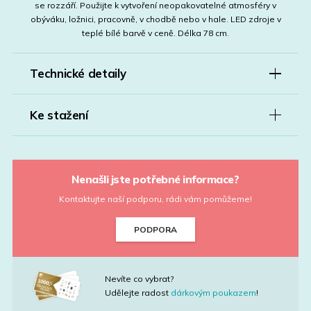
se rozzáří. Použijte k vytvoření neopakovatelné atmosféry v
obýváku, ložnici, pracovně, v chodbě nebo v hale. LED zdroje v
teplé bílé barvě v ceně. Délka 78 cm.
Technické detaily
Ke stažení
Nenašli jste potřebné informace?
Kontaktujte naší podporu, rádi vám pomůžeme!
PODPORA
Nevíte co vybrat?
Udělejte radost
dárkovým poukazem
!