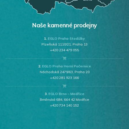
Naše kamenné prodejny
1.
EGLO Praha Stodůlky
Plzeňská 1110/21, Praha 13
+420 234 479 055
2.
EGLO Praha Horní Počernice
Náchodská 2479/63, Praha 20
+420 281 923 166
3.
EGLO Brno – Modřice
Brněnská 684, 664 42 Modřice
+420 734 140 152