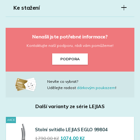
Ke stažení
Nenašli jste potřebné informace?
Kontaktujte naší podporu, rádi vám pomůžeme!
PODPORA
Nevíte co vybrat?
Udělejte radost
dárkovým poukazem
!
Další varianty ze série
LEJIAS
AKCE
Stolní svítidlo LEJIAS EGLO 99804
Original
Current
1790,00
Kč
1074,00
Kč