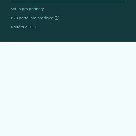
Vstup pro partnery
B2B portál pro prodejce
Kariéra v EGLO
Katalogy svítidel
Outlet
Interiérová svítidla
Venkovní svítidla
Žárovky
EGLO Expert
Bytové doplňky
Architekt & projektant
Blog