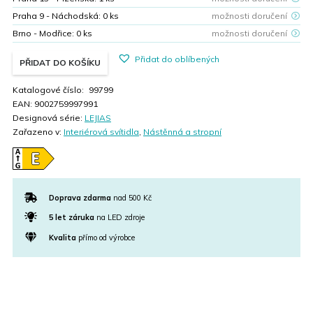
Praha 9 - Náchodská:
0
ks
možnosti doručení
Brno - Modřice:
0
ks
možnosti doručení
Přidat do oblíbených
PŘIDAT DO KOŠÍKU
Katalogové číslo:
99799
EAN:
9002759997991
Designová série:
LEJIAS
Zařazeno v:
Interiérová svítidla
,
Nástěnná a stropní
Doprava zdarma
nad 500 Kč
5 let záruka
na LED zdroje
Kvalita
přímo od výrobce