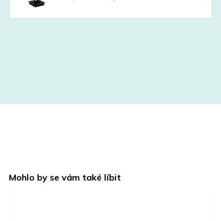
price
price
was:
is:
1790,00 Kč.
1074,00 Kč.
Mohlo by se vám také líbit
A