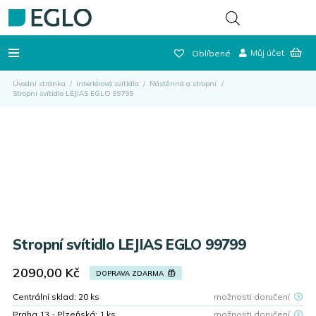
Můj účet
Oblíbené
Úvodní stránka
/
Interiérová svítidla
/
Nástěnná a stropní
/
Stropní svítidlo LEJIAS EGLO 99799
Stropní svítidlo LEJIAS EGLO 99799
2090,00
Kč
DOPRAVA ZDARMA
Centrální sklad:
20
ks
možnosti doručení
Praha 13 - Plzeňská:
1
ks
možnosti doručení