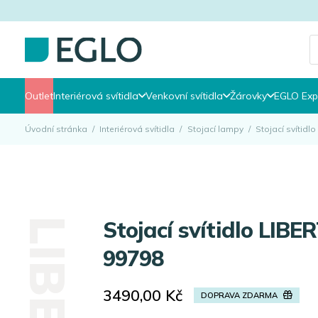
P
s
Outlet
Interiérová svítidla
Venkovní svítidla
Žárovky
EGLO Exp
Úvodní stránka
/
Interiérová svítidla
/
Stojací lampy
/
Stojací svítid
Stojací svítidlo LIBERTAD EGLO
99798
3490,00
Kč
DOPRAVA ZDARMA