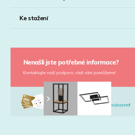
Ke stažení
Nenašli jste potřebné informace?
Kontaktujte naší podporu, rádi vám pomůžeme!
Nevíte co vybrat?
Udělejte radost
dárkovým poukazem
!