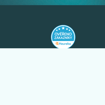
y
boží
is
Exkluzivní slevy pouze pro odběratele
newsletteru.
l EGLO
ODEBÍRAT
uvy