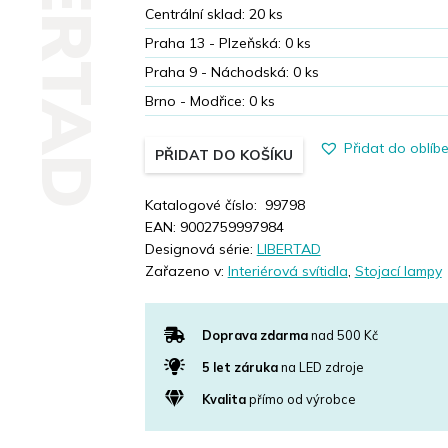
LIBERTAD
Centrální sklad:
20
ks
Praha 13 - Plzeňská:
0
ks
Praha 9 - Náchodská:
0
ks
Brno - Modřice:
0
ks
Přidat do oblíb
PŘIDAT DO KOŠÍKU
Katalogové číslo:
99798
EAN:
9002759997984
Designová série:
LIBERTAD
Zařazeno v:
Interiérová svítidla
,
Stojací lampy
Doprava zdarma
nad 500 Kč
5 let záruka
na LED zdroje
Kvalita
přímo od výrobce