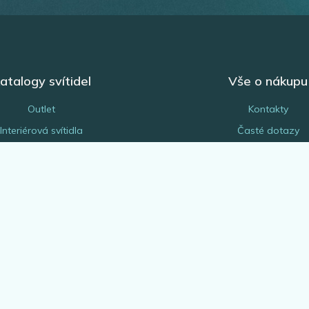
atalogy svítidel
Vše o nákupu
Outlet
Kontakty
Interiérová svítidla
Časté dotazy
Venkovní svítidla
Obchodní podmínk
Žárovky
Reklamace a vrácení z
EGLO Expert
Náhradní díly a serv
Bytové doplňky
Platba a doprava
rchitekt & projektant
Odborná montáž svítide
Blog
Odstoupení od smlo