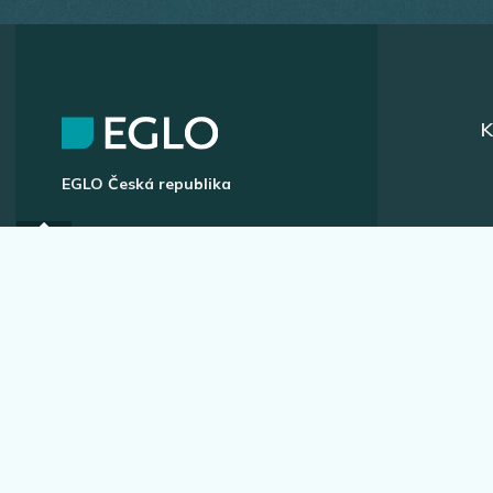
K
EGLO Česká republika
Náchodská 63, Praha 20
+420 296 181 656
podpora@eglo.com
Všechny kontakty
A
Vstup pro partnery
B2B portál pro prodejce