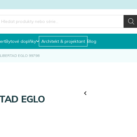
roducts
earch
ert
Bytové doplňky
Architekt & projektant
Blog
lo LIBERTAD EGLO 99798