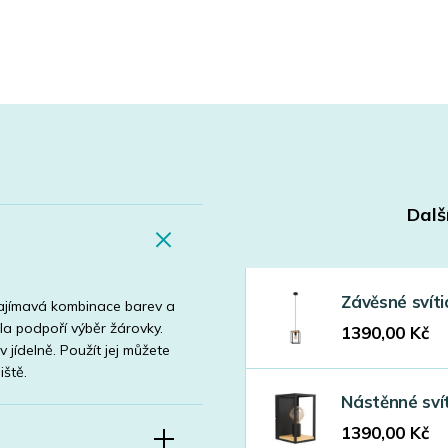
Dalš
Závěsné svít
 zajímavá kombinace barev a
dla podpoří výběr žárovky.
1390,00
Kč
 jídelně. Použít jej můžete
ště.
Nástěnné sví
1390,00
Kč