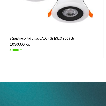
Svítidlo venkovní sloupkové LATERNA 4 EGLO 22472
669,00
Kč
Skladem