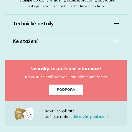
Instalujte do kuchyně, jídelny, ložnice, pracovny, obývacího
pokoje nebo na chodbu, schodiště či do haly.
Technické detaily
Ke stažení
Nenašli jste potřebné informace?
Kontaktujte naší podporu, rádi vám pomůžeme!
PODPORA
Nevíte co vybrat?
Udělejte radost
dárkovým poukazem
!