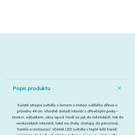
Popis produktu
Kulaté stropní svítidlo s lemem v imitaci světlého dřeva o
průměru 44 cm. Vhodně doladí interiér s dřevěnými prvky –
stolem, nábytkem, okny apod. Hodí se jak do městských, tak do
venkovských interiérů, také na chaty, chalupy, do penzionů,
hotelů a restaurací. Včetně LED svítidla v teplé bílé barvě.