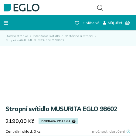
Můj účet
Oblíbené
Úvodní stránka
/
Interiérová svítidla
/
Nástěnná a stropní
/
Stropní svítidlo MUSURITA EGLO 98602
Stropní svítidlo MUSURITA EGLO 98602
2190,00
Kč
DOPRAVA ZDARMA
Centrální sklad:
0
ks
možnosti doručení