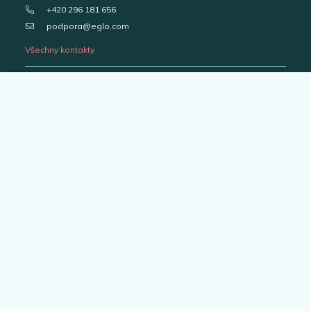
+420 296 181 656
podpora@eglo.com
Všechny kontakty
Vstup pro partnery
B2B portál pro prodejce
Kariéra v EGLO
Katalogy svítidel
Outlet
Interiérová svítidla
Venkovní svítidla
Žárovky