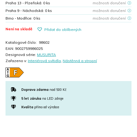
Praha 13 - Plzeňská:
0
ks
možnosti doručení
Praha 9 - Náchodská:
0
ks
možnosti doručení
Brno - Modřice:
0
ks
možnosti doručení
Není na skladě
Přidat do oblíbených
Katalogové číslo:
98602
EAN:
9002759986025
Designová série:
MUSURITA
Zařazeno v:
Interiérová svítidla
,
Nástěnná a stropní
Doprava zdarma
nad 500 Kč
5 let záruka
na LED zdroje
Kvalita
přímo od výrobce