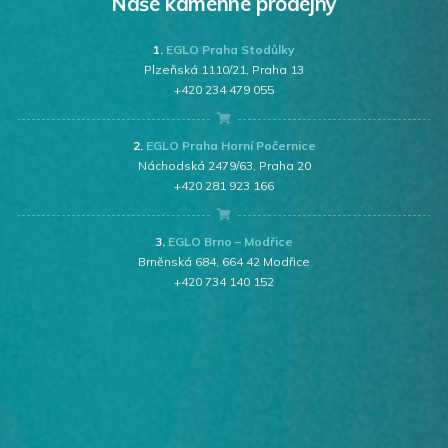
Naše kamenné prodejny
1.
EGLO Praha Stodůlky
Plzeňská 1110/21, Praha 13
+420 234 479 055
2.
EGLO Praha Horní Počernice
Náchodská 2479/63, Praha 20
+420 281 923 166
3.
EGLO Brno – Modřice
Brněnská 684, 664 42 Modřice
+420 734 140 152