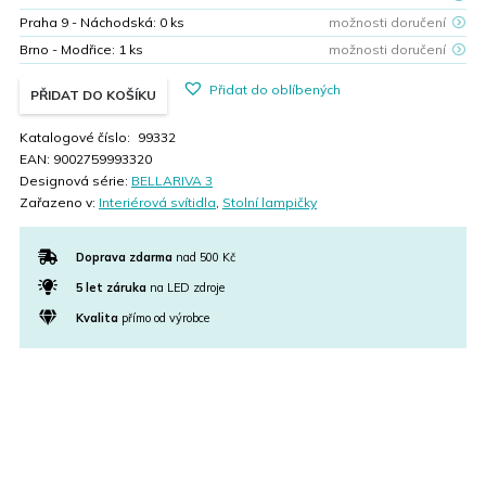
Praha 9 - Náchodská:
0
ks
možnosti doručení
Brno - Modřice:
1
ks
možnosti doručení
Přidat do oblíbených
PŘIDAT DO KOŠÍKU
Katalogové číslo:
99332
EAN:
9002759993320
Designová série:
BELLARIVA 3
Zařazeno v:
Interiérová svítidla
,
Stolní lampičky
Doprava zdarma
nad 500 Kč
5 let záruka
na LED zdroje
Kvalita
přímo od výrobce