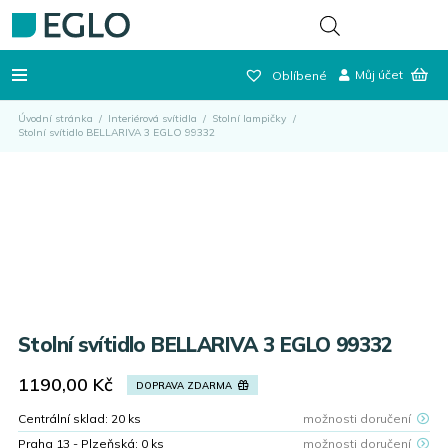
Můj účet
Oblíbené
Úvodní stránka
/
Interiérová svítidla
/
Stolní lampičky
/
Stolní svítidlo BELLARIVA 3 EGLO 99332
Stolní svítidlo BELLARIVA 3 EGLO 99332
1190,00
Kč
DOPRAVA ZDARMA
Centrální sklad:
20
ks
možnosti doručení
Praha 13 - Plzeňská:
0
ks
možnosti doručení