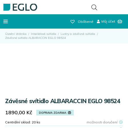
Můj účet
Oblíbené
Úvodní stránka
/
Interiérová svítidla
/
Lustry a závěsná svítidla
/
Závěsné svítidlo ALBARACCIN EGLO 98524
Závěsné svítidlo ALBARACCIN EGLO 98524
1890,00
Kč
DOPRAVA ZDARMA
Centrální sklad:
20
ks
možnosti doručení