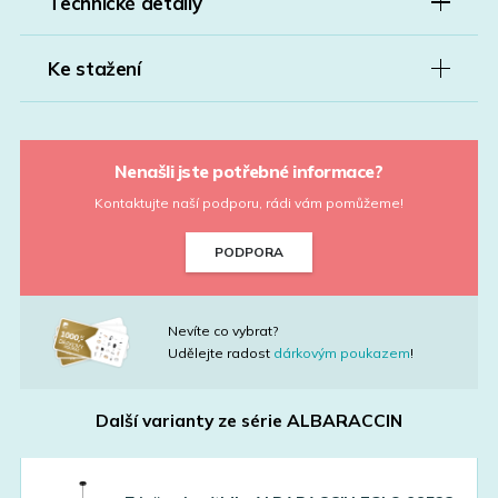
Technické detaily
Ke stažení
Nenašli jste potřebné informace?
Kontaktujte naší podporu, rádi vám pomůžeme!
PODPORA
Nevíte co vybrat?
Udělejte radost
dárkovým poukazem
!
Další varianty ze série
ALBARACCIN