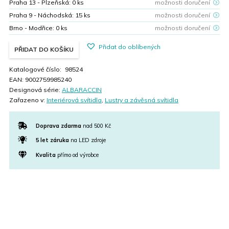
Praha 13 - Plzeňská:
0
ks
možnosti doručení
Praha 9 - Náchodská:
15
ks
možnosti doručení
Brno - Modřice:
0
ks
možnosti doručení
Přidat do oblíbených
PŘIDAT DO KOŠÍKU
Katalogové číslo:
98524
EAN:
9002759985240
Designová série:
ALBARACCIN
Zařazeno v:
Interiérová svítidla
,
Lustry a závěsná svítidla
Doprava zdarma
nad 500 Kč
5 let záruka
na LED zdroje
Kvalita
přímo od výrobce