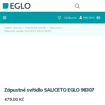
Můj účet
Oblíbené
Úvodní stránka
/
Interiérová svítidla
/
Zápustná
/
Zápustné svítidlo SALICETO EGLO 98307
Zápustné svítidlo SALICETO EGLO 98307
479,00
Kč