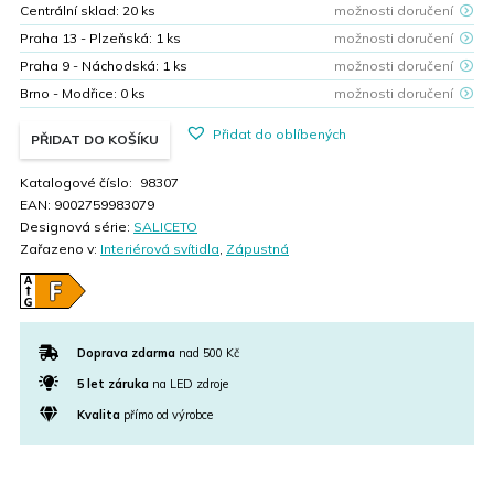
Centrální sklad:
20
ks
možnosti doručení
Praha 13 - Plzeňská:
1
ks
možnosti doručení
Praha 9 - Náchodská:
1
ks
možnosti doručení
Brno - Modřice:
0
ks
možnosti doručení
Přidat do oblíbených
PŘIDAT DO KOŠÍKU
Katalogové číslo:
98307
EAN:
9002759983079
Designová série:
SALICETO
Zařazeno v:
Interiérová svítidla
,
Zápustná
Doprava zdarma
nad 500 Kč
5 let záruka
na LED zdroje
Kvalita
přímo od výrobce