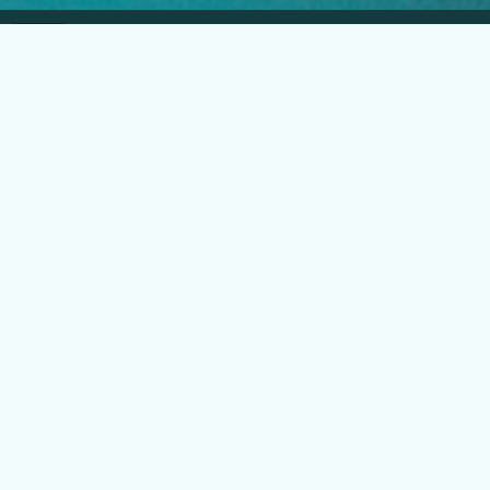
EGLO Česká republika
Náchodská 63, Praha 20
+420 296 181 656
podpora@eglo.com
Všechny kontakty
Vstup pro partnery
B2B portál pro prodejce
Kariéra v EGLO