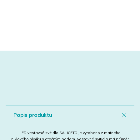
Popis produktu
LED vestavné svítidlo SALICETO je vyrobeno z matného
niklového hliníku s otočným bodem. Vestavné svítidlo má průměr